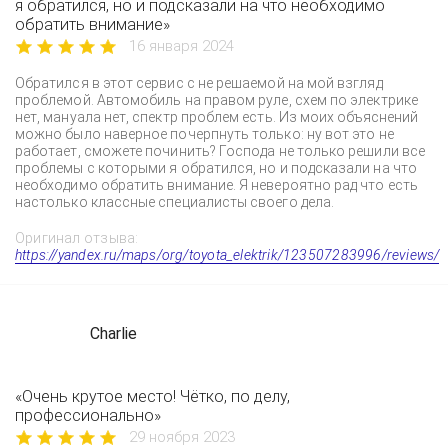
я обратился, но и подсказали на что необходимо
обратить внимание»
16 января 2024
Обратился в этот сервис с не решаемой на мой взгляд
проблемой. Автомобиль на правом руле, схем по электрике
нет, мануала нет, спектр проблем есть. Из моих объяснений
можно было наверное почерпнуть только: ну вот это не
работает, сможете починить? Господа не только решили все
проблемы с которыми я обратился, но и подсказали на что
необходимо обратить внимание. Я невероятно рад что есть
настолько классные специалисты своего дела.
Оригинал отзыва:
https://yandex.ru/maps/org/toyota_elektrik/123507283996/reviews/
Charlie
«Очень крутое место! Чётко, по делу,
профессионально»
29 ноября 2023