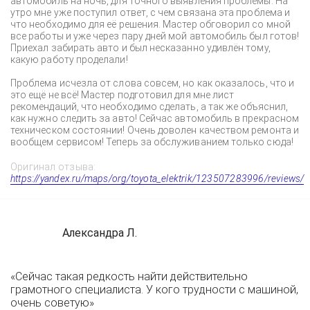
автомобиль на ночь, для точного выявления проблемы. На
утро мне уже поступил ответ, с чем связана эта проблема и
что необходимо для её решения. Мастер обговорил со мной
все работы и уже через пару дней мой автомобиль был готов!
Приехал забирать авто и был несказанно удивлён тому,
какую работу проделали!
Проблема исчезла от слова совсем, но как оказалось, что и
это ещё не всё! Мастер подготовил для мне лист
рекомендаций, что необходимо сделать, а так же объяснил,
как нужно следить за авто! Сейчас автомобиль в прекрасном
техническом состоянии! Очень доволен качеством ремонта и
вообщем сервисом! Теперь за обслуживанием только сюда!
Оригинал отзыва:
https://yandex.ru/maps/org/toyota_elektrik/123507283996/reviews/
Александра Л.
«Сейчас такая редкость найти действительно
грамотного специалиста. У кого трудности с машиной,
очень советую»