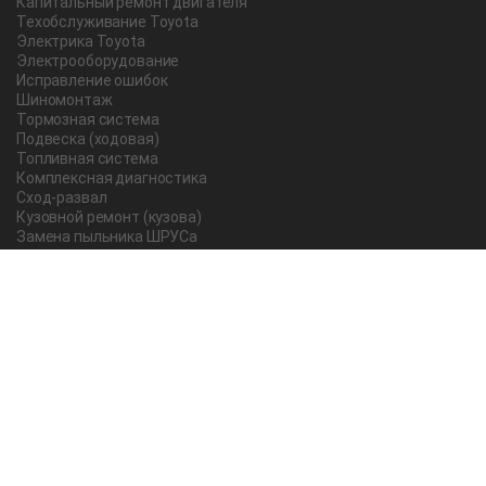
Капитальный ремонт двигателя
Техобслуживание Toyota
Электрика Toyota
Электрооборудование
Исправление ошибок
Шиномонтаж
Тормозная система
Подвеска (ходовая)
Топливная система
Комплексная диагностика
Сход-развал
Кузовной ремонт (кузова)
Замена пыльника ШРУСа
Рычаг ручного тормоза
Редуктор
Прокладка поддона
Насос ГУР
Чистка дроссельной заслонки
Lexus
Регулировка подшипника
Замена масла в АКПП Тойота Рав 4
О компании
Новости и акции
Вопрос-ответ