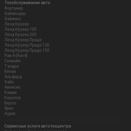
Техобслуживание авто
Фортунер
Хайлендер
Хайлюкс
Ленд Крузер
Ленд Крузер 100
Ленд Крузер 200
Ленд Крузер Прадо
Ленд Крузер Прадо 120
Ленд Крузер Прадо 150
Рав 4 (Rav4)
Секвойя
Тундра
Венза
Альфард
Хайс
Авенсис
Камри
Королла
Версо
Ярис
Аурис
Сервисные услуги автотехцентра