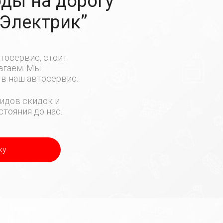
ды на дорогу
-Электрик”
тосервис, стоит
лагаем. Мы
в наш автосервис.
идов скидок и
тояния до нас.
ку