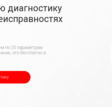
ю диагностику
неисправностях
м по 20 параметрам
ние, это бесплатно и
стику