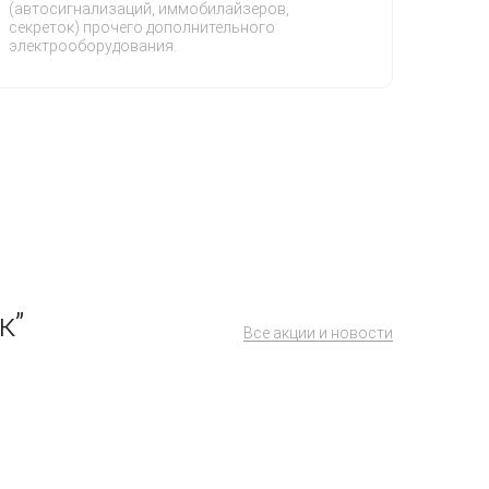
(автосигнализаций, иммобилайзеров,
секреток) прочего дополнительного
электрооборудования.
к”
Все акции и новости