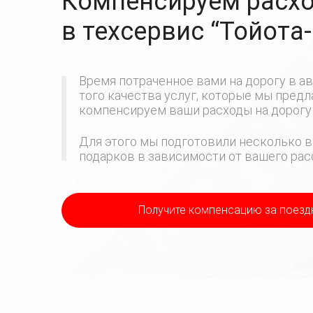
Компенсируем расхо
в техсервис
“Тойота
Время потраченное вами на дорогу в ав
того качества услуг, которые мы пред
компенсируем ваши расходы на дорогу 
Для этого мы подготовили несколько в
подарков в зависимости от вашего расс
Получите компенсацию
за поезд