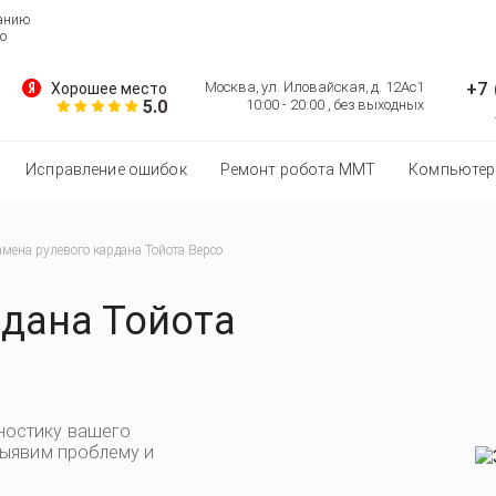
ванию
о
+7 
Москва, ул. Иловайская, д. 12Ас1
Хорошее место
5.0
10:00 - 20:00 , без выходных
Исправление ошибок
Ремонт робота MMT
Компьютер
мена рулевого кардана Тойота Версо
рдана Тойота
ностику вашего
выявим проблему и