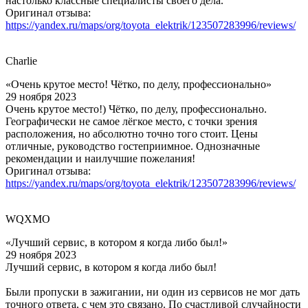
настолько классные специалисты своего дела.
Оригинал отзыва:
https://yandex.ru/maps/org/toyota_elektrik/123507283996/reviews/
Charlie
«Очень крутое место! Чётко, по делу, профессионально»
29 ноября 2023
Очень крутое место!) Чётко, по делу, профессионально.
Географически не самое лёгкое место, с точки зрения
расположения, но абсолютно точно того стоит. Цены
отличные, руководство гостеприимное. Однозначные
рекомендации и наилучшие пожелания!
Оригинал отзыва:
https://yandex.ru/maps/org/toyota_elektrik/123507283996/reviews/
WQXMO
«Лучший сервис, в котором я когда либо был!»
29 ноября 2023
Лучший сервис, в котором я когда либо был!
Были пропуски в зажигании, ни один из сервисов не мог дать
точного ответа, с чем это связано. По счастливой случайности