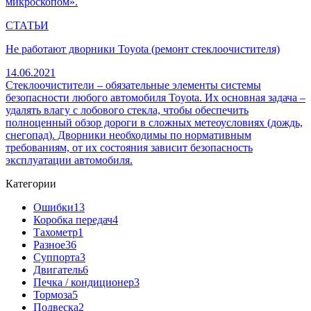
микроскопом».
СТАТЬИ
Не работают дворники Toyota (ремонт стеклоочистителя)
14.06.2021
Стеклоочистители – обязательные элементы системы
безопасности любого автомобиля Toyota. Их основная задача –
удалять влагу с лобового стекла, чтобы обеспечить
полноценный обзор дороги в сложных метеоусловиях (дождь,
снегопад). Дворники необходимы по нормативным
требованиям, от их состояния зависит безопасность
эксплуатации автомобиля.
Категории
Ошибки
13
Коробка передач
4
Тахометр
1
Разное
36
Cуппорта
3
Двигатель
6
Печка / кондиционер
3
Тормоза
5
Подвеска
2