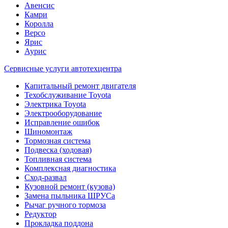
Авенсис
Камри
Королла
Версо
Ярис
Аурис
Сервисные услуги автотехцентра
Капитальный ремонт двигателя
Техобслуживание Toyota
Электрика Toyota
Электрооборудование
Исправление ошибок
Шиномонтаж
Тормозная система
Подвеска (ходовая)
Топливная система
Комплексная диагностика
Сход-развал
Кузовной ремонт (кузова)
Замена пыльника ШРУСа
Рычаг ручного тормоза
Редуктор
Прокладка поддона