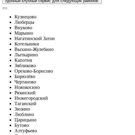
Удобный клубный сервис для следующих районов:
Кузнецово
Люберцы
Внуково
Марьино
Нагатинский Затон
Котельники
Выхино-Жулебино
Лыткарино
Капотня
Зябликово
Орехово-Борисово
Бирюлёво
Чертаново
Новокосино
Рязанский
Нижегородский
Таганский
Зюзино
Люблино
Царицыно
Бутово
Алтуфьево