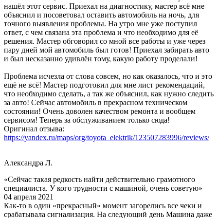
нашёл этот сервис. Приехал на диагностику, мастер всё мне
объяснил и посоветовал оставить автомобиль на ночь, для
точного выявления проблемы. На утро мне уже поступил
ответ, с чем связана эта проблема и что необходимо для её
решения. Мастер обговорил со мной все работы и уже через
пару дней мой автомобиль был готов! Приехал забирать авто
и был несказанно удивлён тому, какую работу проделали!
Проблема исчезла от слова совсем, но как оказалось, что и это
ещё не всё! Мастер подготовил для мне лист рекомендаций,
что необходимо сделать, а так же объяснил, как нужно следить
за авто! Сейчас автомобиль в прекрасном техническом
состоянии! Очень доволен качеством ремонта и вообщем
сервисом! Теперь за обслуживанием только сюда!
Оригинал отзыва:
https://yandex.ru/maps/org/toyota_elektrik/123507283996/reviews/
Александра Л.
«Сейчас такая редкость найти действительно грамотного
специалиста. У кого трудности с машиной, очень советую»
04 апреля 2021
Как-то в один «прекрасный» момент загорелись все чеки и
срабатывала сигнализация. На следующий день Машина даже