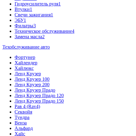
Гидроусилитель руля
1
Втулки
1
Свечи зажигания
1
ЭБУ
1
Фильтры
3
Техническое обслуживание
4
Замена масла
2
Техобслуживание авто
Фортунер
Хайлендер
Хайлюкс
Ленд Крузер
Ленд Крузер 100
Ленд Крузер 200
Ленд Крузер Прадо
Ленд Крузер Прадо 120
Ленд Крузер Прадо 150
Рав 4 (Rav4)
Секвойя
Тундра
Венза
Альфард
Хайс