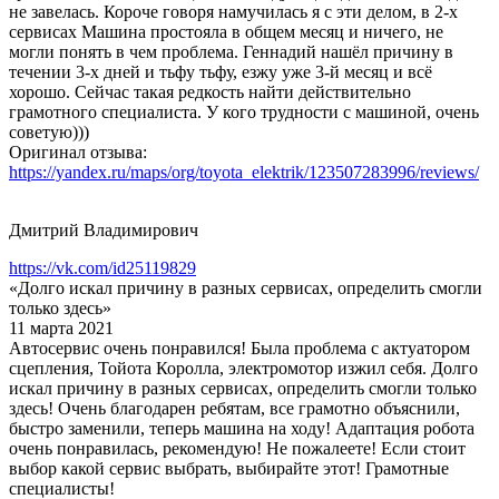
не завелась. Короче говоря намучилась я с эти делом, в 2-х
сервисах Машина простояла в общем месяц и ничего, не
могли понять в чем проблема. Геннадий нашёл причину в
течении 3-х дней и тьфу тьфу, езжу уже 3-й месяц и всё
хорошо. Сейчас такая редкость найти действительно
грамотного специалиста. У кого трудности с машиной, очень
советую)))
Оригинал отзыва:
https://yandex.ru/maps/org/toyota_elektrik/123507283996/reviews/
Дмитрий Владимирович
https://vk.com/id25119829
«Долго искал причину в разных сервисах, определить смогли
только здесь»
11 марта 2021
Автосервис очень понравился! Была проблема с актуатором
сцепления, Тойота Королла, электромотор изжил себя. Долго
искал причину в разных сервисах, определить смогли только
здесь! Очень благодарен ребятам, все грамотно объяснили,
быстро заменили, теперь машина на ходу! Адаптация робота
очень понравилась, рекомендую! Не пожалеете! Если стоит
выбор какой сервис выбрать, выбирайте этот! Грамотные
специалисты!