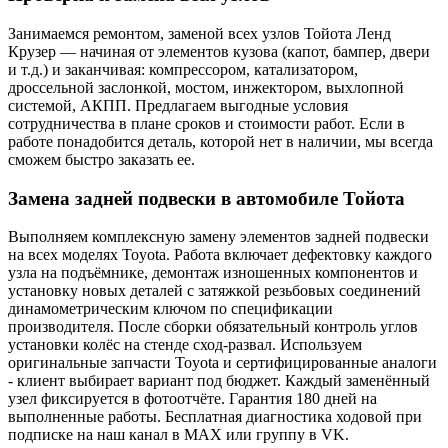
Занимаемся ремонтом, заменой всех узлов Тойота Ленд
Крузер — начиная от элементов кузова (капот, бампер, двери
и т.д.) и заканчивая: компрессором, катализатором,
дроссельной заслонкой, мостом, инжектором, выхлопной
системой, АКПП. Предлагаем выгодные условия
сотрудничества в плане сроков и стоимости работ. Если в
работе понадобится деталь, которой нет в наличии, мы всегда
сможем быстро заказать ее.
Замена задней подвески в автомобиле Тойота
Выполняем комплексную замену элементов задней подвески
на всех моделях Toyota. Работа включает дефектовку каждого
узла на подъёмнике, демонтаж изношенных компонентов и
установку новых деталей с затяжкой резьбовых соединений
динамометрическим ключом по спецификации
производителя. После сборки обязательный контроль углов
установки колёс на стенде сход-развал. Используем
оригинальные запчасти Toyota и сертифицированные аналоги
- клиент выбирает вариант под бюджет. Каждый заменённый
узел фиксируется в фотоотчёте. Гарантия 180 дней на
выполненные работы. Бесплатная диагностика ходовой при
подписке на наш канал в MAX или группу в VK.