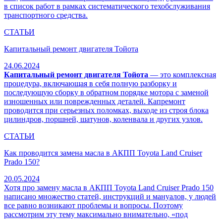
в список работ в рамках систематического техобслуживания
транспортного средства.
СТАТЬИ
Капитальный ремонт двигателя Тойота
24.06.2024
Капитальный ремонт двигателя Тойота
— это комплексная
процедура, включающая в себя полную разборку и
последующую сборку в обратном порядке мотора с заменой
изношенных или поврежденных деталей. Капремонт
проводится при серьезных поломках, выходе из строя блока
цилиндров, поршней, шатунов, коленвала и других узлов.
СТАТЬИ
Как проводится замена масла в АКПП Toyota Land Cruiser
Prado 150?
20.05.2024
Хотя про замену масла в АКПП Toyota Land Cruiser Prado 150
написано множество статей, инструкций и мануалов, у людей
все равно возникают проблемы и вопросы. Поэтому
рассмотрим эту тему максимально внимательно, «под