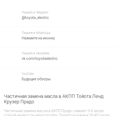
Пишите в Telegram:
@toyota_electric
Пишите в WhatsApp:
Нажмите на иконку
Пишите в Vkontakte:
vk.com/toyotaelectric
YouTube:
Будущие обзоры
Частичная замена масла в АКПП Тойота Ленд
Н
Крузер Прадо
Г
Частичная замена масла в АКПП Прадо сливает 3-4 литра
Вс
старой жидкости через пробку. Делается каждые 30-40 тысяч
сл