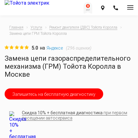
Главная
Услуги
Ремонт двигателя (ДВС) Тойота Королла
Замена цепи ГРМ Тойота Королла
5.0
на
(
296
оценки)
Яндексе
Замена цепи газораспределительного
механизма (ГРМ) Тойота Королла в
Москве
Запишитесь на бесплатную диагностику
Скидка 10% + бесплатная диагностика
при первом
посещении автосервиса