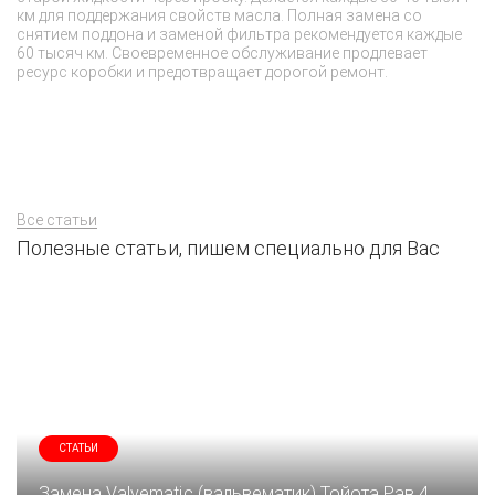
км для поддержания свойств масла. Полная замена со
ме
снятием поддона и заменой фильтра рекомендуется каждые
от
60 тысяч км. Своевременное обслуживание продлевает
ва
ресурс коробки и предотвращает дорогой ремонт.
ме
та
Все статьи
Полезные статьи, пишем специально для Вас
СТАТЬИ
Замена Valvematic (вальвематик) Тойота Рав 4