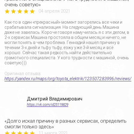
очень советую»
04 апреля 2021
Как-то в один «прекрасный» момент загорелись все чеки и
срабатывала сигнализация. На следующий день Машина
даже не завелась. Короче говоря намучилась я с эти делом, в
2-х сервисах Машина простояла в общем месяц и ничего, не
могли понять в чем проблема. Геннадий нашёл причину в
течении 3-х дней и тьфу тьфу, езжу уже 3-й месяц и всё
хорошо. Сейчас такая редкость найти действительно
грамотного специалиста. У кого трудности с машиной, очень
советую)))
Оригинал отзыва:
https://yandex.ru/maps/org/toyota_elektrik/123507283996/reviews/
Дмитрий Владимирович
https://vk.com/id25119829
«Долго искал причину в разных сервисах, определить
смогли только здесь»
11 марта 2021