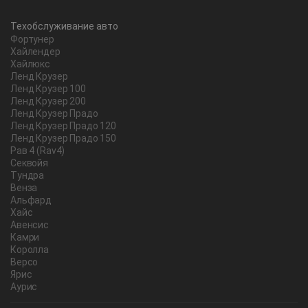
Техобслуживание авто
Фортунер
Хайлендер
Хайлюкс
Ленд Крузер
Ленд Крузер 100
Ленд Крузер 200
Ленд Крузер Прадо
Ленд Крузер Прадо 120
Ленд Крузер Прадо 150
Рав 4 (Rav4)
Секвойя
Тундра
Венза
Альфард
Хайс
Авенсис
Камри
Королла
Версо
Ярис
Аурис