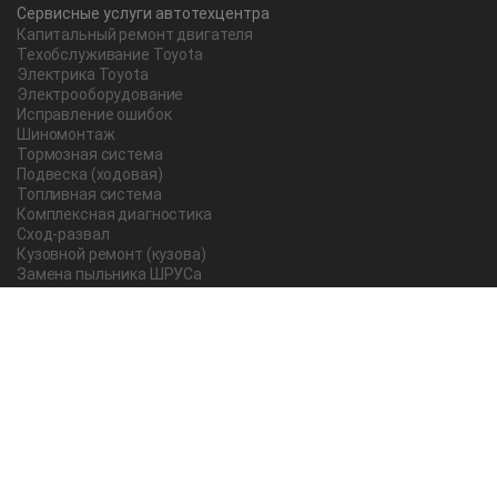
Сервисные услуги автотехцентра
Капитальный ремонт двигателя
Техобслуживание Toyota
Электрика Toyota
Электрооборудование
Исправление ошибок
Шиномонтаж
Тормозная система
Подвеска (ходовая)
Топливная система
Комплексная диагностика
Сход-развал
Кузовной ремонт (кузова)
Замена пыльника ШРУСа
Рычаг ручного тормоза
Редуктор
Прокладка поддона
Насос ГУР
Чистка дроссельной заслонки
Lexus
Регулировка подшипника
Замена масла в АКПП Тойота Рав 4
О компании