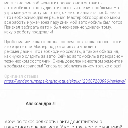
мастер всё мне объяснил и посоветовал оставить
автомобиль на ночь, для точного выявления проблемы. На
утро мне уже поступил ответ, с чем связана эта проблема и
что необходимо для её решения. Мастер обговорил со мной
все работы и уже через пару дней мой автомобиль был готов!
Приехал забирать авто и был несказанно удивлён тому,
какую работу проделали!
Проблема исчезла от слова совсем, но как оказалось, что и
это ещё не всё! Мастер подготовил для мне лист
рекомендаций, что необходимо сделать, а так же объяснил,
как нужно следить за авто! Сейчас автомобиль в прекрасном
техническом состоянии! Очень доволен качеством ремонта и
вообщем сервисом! Теперь за обслуживанием только сюда!
Оригинал отзыва:
https://yandex.ru/maps/org/toyota_elektrik/123507283996/reviews/
Александра Л.
«Сейчас такая редкость найти действительно
грамотного специалиста. У кого трудности с машиной,