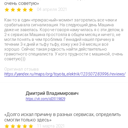
очень советую»
04 апреля 2021
Как-то в один «прекрасный» момент загорелись все чеки и
срабатывала сигнализация. На следующий день Машина
даже не завелась. Короче говоря намучилась я с эти делом, в
2-х сервисах Машина простояла в общем месяц и ничего, не
могли понять в чем проблема. Геннадий нашёл причину в
течении 3-х дней и тьфу тьфу, езжу уже 3-й месяц и всё
хорошо. Сейчас такая редкость найти действительно
грамотного специалиста. У кого трудности с машиной, очень
советую)))
Оригинал отзыва:
https://yandex.ru/maps/org/toyota_elektrik/123507283996/reviews/
Дмитрий Владимирович
https://vk.com/id25119829
«Долго искал причину в разных сервисах, определить
смогли только здесь»
11 марта 2021