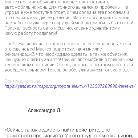
мастер всё мне объяснил и посоветовал оставить
автомобиль на ночь, для точного выявления проблемы. На
утро мне уже поступил ответ, с чем связана эта проблема и
что необходимо для её решения. Мастер обговорил со мной
все работы и уже через пару дней мой автомобиль был готов!
Приехал забирать авто и был несказанно удивлён тому,
какую работу проделали!
Проблема исчезла от слова совсем, но как оказалось, что и
это ещё не всё! Мастер подготовил для мне лист
рекомендаций, что необходимо сделать, а так же объяснил,
как нужно следить за авто! Сейчас автомобиль в прекрасном
техническом состоянии! Очень доволен качеством ремонта и
вообщем сервисом! Теперь за обслуживанием только сюда!
Оригинал отзыва:
https://yandex.ru/maps/org/toyota_elektrik/123507283996/reviews/
Александра Л.
«Сейчас такая редкость найти действительно
грамотного специалиста. У кого трудности с машиной,