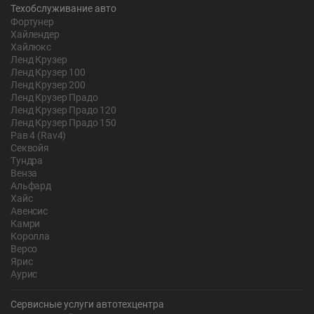
Техобслуживание авто
Фортунер
Хайлендер
Хайлюкс
Ленд Крузер
Ленд Крузер 100
Ленд Крузер 200
Ленд Крузер Прадо
Ленд Крузер Прадо 120
Ленд Крузер Прадо 150
Рав 4 (Rav4)
Секвойя
Тундра
Венза
Альфард
Хайс
Авенсис
Камри
Королла
Версо
Ярис
Аурис
Сервисные услуги автотехцентра