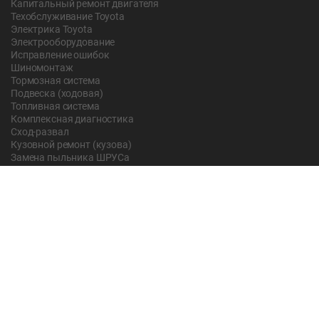
Капитальный ремонт двигателя
Техобслуживание Toyota
Электрика Toyota
Электрооборудование
Исправление ошибок
Шиномонтаж
Тормозная система
Подвеска (ходовая)
Топливная система
Комплексная диагностика
Сход-развал
Кузовной ремонт (кузова)
Замена пыльника ШРУСа
Рычаг ручного тормоза
Редуктор
Прокладка поддона
Насос ГУР
Чистка дроссельной заслонки
Lexus
Регулировка подшипника
Замена масла в АКПП Тойота Рав 4
О компании
Новости и акции
Вопрос-ответ