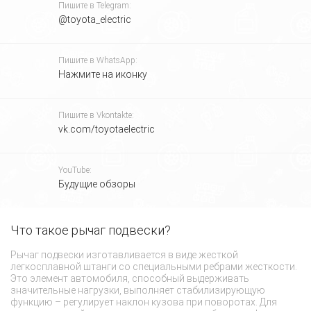
Пишите в Telegram:
@toyota_electric
Пишите в WhatsApp:
Нажмите на иконку
Пишите в Vkontakte:
vk.com/toyotaelectric
YouTube:
Будущие обзоры
Что такое рычаг подвески?
П
Рычаг подвески изготавливается в виде жесткой
Ос
легкосплавной штанги со специальными ребрами жесткости.
по
Это элемент автомобиля, способный выдерживать
ус
значительные нагрузки, выполняет стабилизирующую
ты
функцию – регулирует наклон кузова при поворотах. Для
са