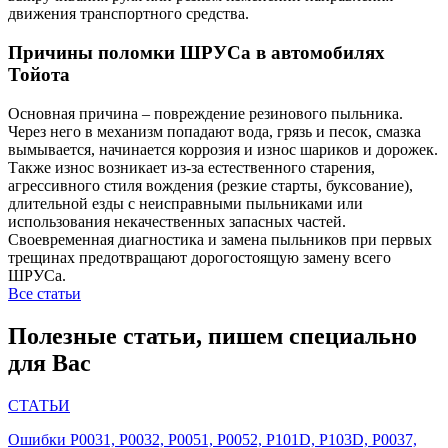
движения транспортного средства.
Причины поломки ШРУСа в автомобилях
Тойота
Основная причина – повреждение резинового пыльника.
Через него в механизм попадают вода, грязь и песок, смазка
вымывается, начинается коррозия и износ шариков и дорожек.
Также износ возникает из-за естественного старения,
агрессивного стиля вождения (резкие старты, буксование),
длительной езды с неисправными пыльниками или
использования некачественных запасных частей.
Своевременная диагностика и замена пыльников при первых
трещинах предотвращают дорогостоящую замену всего
ШРУСа.
Все статьи
Полезные статьи, пишем специально
для Вас
СТАТЬИ
Ошибки P0031, P0032, P0051, P0052, P101D, P103D, P0037,