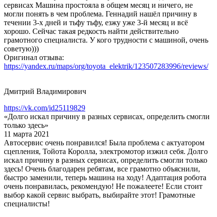
сервисах Машина простояла в общем месяц и ничего, не
могли понять в чем проблема. Геннадий нашёл причину в
течении 3-х дней и тьфу тьфу, езжу уже 3-й месяц и всё
хорошо. Сейчас такая редкость найти действительно
грамотного специалиста. У кого трудности с машиной, очень
советую)))
Оригинал отзыва:
https://yandex.ru/maps/org/toyota_elektrik/123507283996/reviews/
Дмитрий Владимирович
https://vk.com/id25119829
«Долго искал причину в разных сервисах, определить смогли
только здесь»
11 марта 2021
Автосервис очень понравился! Была проблема с актуатором
сцепления, Тойота Королла, электромотор изжил себя. Долго
искал причину в разных сервисах, определить смогли только
здесь! Очень благодарен ребятам, все грамотно объяснили,
быстро заменили, теперь машина на ходу! Адаптация робота
очень понравилась, рекомендую! Не пожалеете! Если стоит
выбор какой сервис выбрать, выбирайте этот! Грамотные
специалисты!