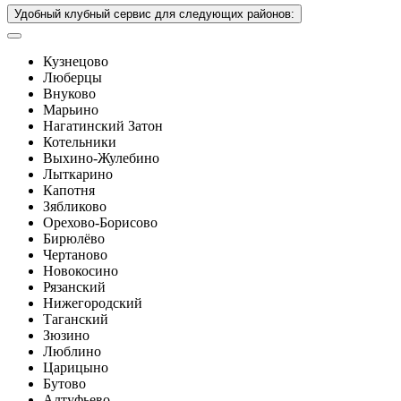
Удобный клубный сервис для следующих районов:
Кузнецово
Люберцы
Внуково
Марьино
Нагатинский Затон
Котельники
Выхино-Жулебино
Лыткарино
Капотня
Зябликово
Орехово-Борисово
Бирюлёво
Чертаново
Новокосино
Рязанский
Нижегородский
Таганский
Зюзино
Люблино
Царицыно
Бутово
Алтуфьево