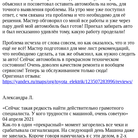
объяснил и посоветовал оставить автомобиль на ночь, для
точного выявления проблемы. На утро мне уже поступил
ответ, с чем связана эта проблема и что необходимо для её
решения. Мастер обговорил со мной все работы и уже через
пару дней мой автомобиль был готов! Приехал забирать авто
и был несказанно удивлён тому, какую работу проделали!
Проблема исчезла от слова совсем, но как оказалось, что и это
ещё не всё! Мастер подготовил для мне лист рекомендаций,
что необходимо сделать, а так же объяснил, как нужно следить
за авто! Сейчас автомобиль в прекрасном техническом
состоянии! Очень доволен качеством ремонта и вообщем
сервисом! Теперь за обслуживанием только сюда!
Оригинал отзыва:
https://yandex.ru/maps/org/toyota_elektrik/123507283996/reviews/
Александра Л.
«Сейчас такая редкость найти действительно грамотного
специалиста. У кого трудности с машиной, очень советую»
04 апреля 2021
Как-то в один «прекрасный» момент загорелись все чеки и
срабатывала сигнализация. На следующий день Машина даже
не завелась. Короче говоря намучилась я с эти делом, в 2-х