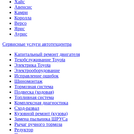
Хайс
Авенсис
Камри
Королла
Версо
Ярис
Аурис
Сервисные услуги автотехцентра
Капитальный ремонт двигателя
Техобслуживание Toyota
Электрика Toyota
Электрооборудование
Исправление ошибок
Шиномонтаж
Тормозная система
Подвеска (ходовая)
Топливная система
Комплексная диагностика
Сход-развал
Кузовной ремонт (кузова)
Замена пыльника ШРУСа
Рычаг ручного тормоза
Редуктор