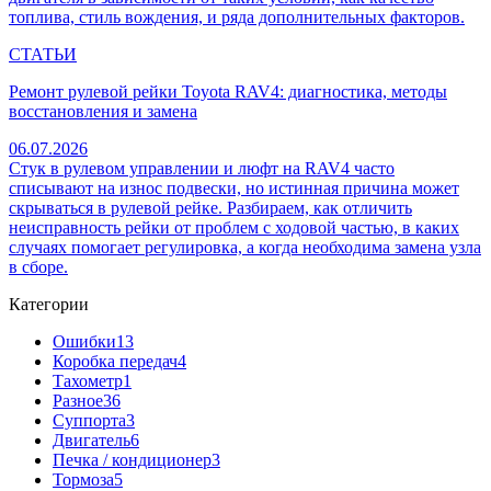
топлива, стиль вождения, и ряда дополнительных факторов.
СТАТЬИ
Ремонт рулевой рейки Toyota RAV4: диагностика, методы
восстановления и замена
06.07.2026
Стук в рулевом управлении и люфт на RAV4 часто
списывают на износ подвески, но истинная причина может
скрываться в рулевой рейке. Разбираем, как отличить
неисправность рейки от проблем с ходовой частью, в каких
случаях помогает регулировка, а когда необходима замена узла
в сборе.
Категории
Ошибки
13
Коробка передач
4
Тахометр
1
Разное
36
Cуппорта
3
Двигатель
6
Печка / кондиционер
3
Тормоза
5