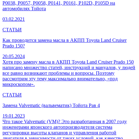
P0038, P0057, P0058, P0141, P0161, P102D, P105D на
автомобилях Тойота
03.02.2021
СТАТЬИ
Как проводится замена масла в АКПП Toyota Land Cruiser
Prado 150?
20.05.2024
Хотя про замену масла в АКПП Toyota Land Cruiser Prado 150
написано множество статей, инструкций и мануалов, у людей
все равно возникают проблемы и вопросы. Поэтому
рассмотрим эту тему максимально внимательно, «под
микроскопом».
СТАТЬИ
Замена Valvematic (вальвематик) Тойота Рав 4
19.01.2023
Что такое Valvematic (VM)? Это разработанная в 2007 году
инженерами японского автопроизводителя система
регулировки высоты клапанов и управления работой
двигателя в зависимости от таких условий, как качество