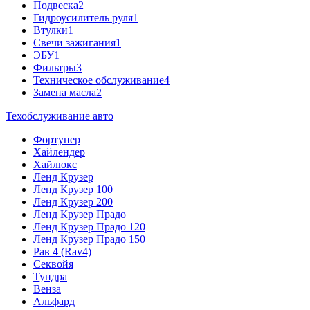
Подвеска
2
Гидроусилитель руля
1
Втулки
1
Свечи зажигания
1
ЭБУ
1
Фильтры
3
Техническое обслуживание
4
Замена масла
2
Техобслуживание авто
Фортунер
Хайлендер
Хайлюкс
Ленд Крузер
Ленд Крузер 100
Ленд Крузер 200
Ленд Крузер Прадо
Ленд Крузер Прадо 120
Ленд Крузер Прадо 150
Рав 4 (Rav4)
Секвойя
Тундра
Венза
Альфард