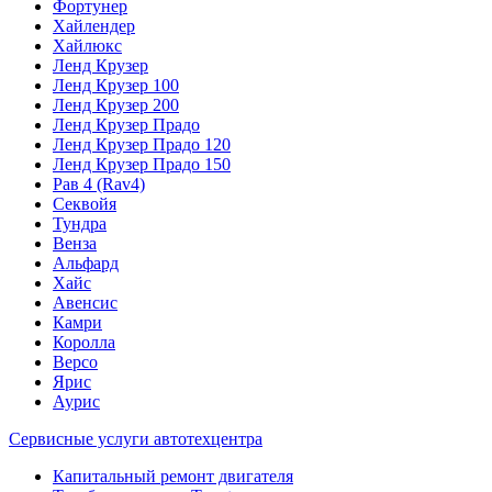
Фортунер
Хайлендер
Хайлюкс
Ленд Крузер
Ленд Крузер 100
Ленд Крузер 200
Ленд Крузер Прадо
Ленд Крузер Прадо 120
Ленд Крузер Прадо 150
Рав 4 (Rav4)
Секвойя
Тундра
Венза
Альфард
Хайс
Авенсис
Камри
Королла
Версо
Ярис
Аурис
Сервисные услуги автотехцентра
Капитальный ремонт двигателя