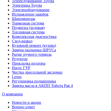
Техобслуживание Toyota
Электрика Toyota
Электрооборудование
Исправление ошибок
Шиномонтаж
Тормозная система
Подвеска (ходовая)
Топливная система
Комплексная диагностика
Сход-развал
Кузовной ремонт (кузова)
Замена пыльника ШРУСа
Рычаг ручного тормоза
Редуктор
Прокладка поддона
Насос ГУР
Чистка дроссельной заслонки
Lexus
Регулировка подшипника
Замена масла в АКПП Тойота Рав 4
О компании
Новости и акции
Вопрос-ответ