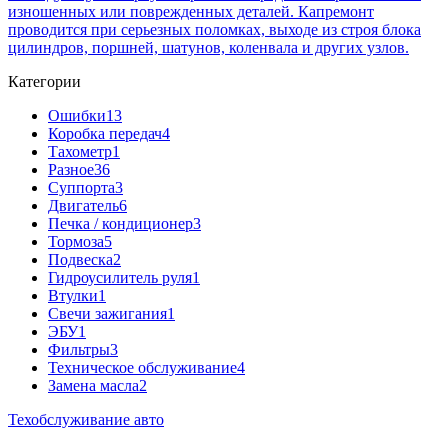
изношенных или поврежденных деталей. Капремонт
проводится при серьезных поломках, выходе из строя блока
цилиндров, поршней, шатунов, коленвала и других узлов.
Категории
Ошибки
13
Коробка передач
4
Тахометр
1
Разное
36
Cуппорта
3
Двигатель
6
Печка / кондиционер
3
Тормоза
5
Подвеска
2
Гидроусилитель руля
1
Втулки
1
Свечи зажигания
1
ЭБУ
1
Фильтры
3
Техническое обслуживание
4
Замена масла
2
Техобслуживание авто