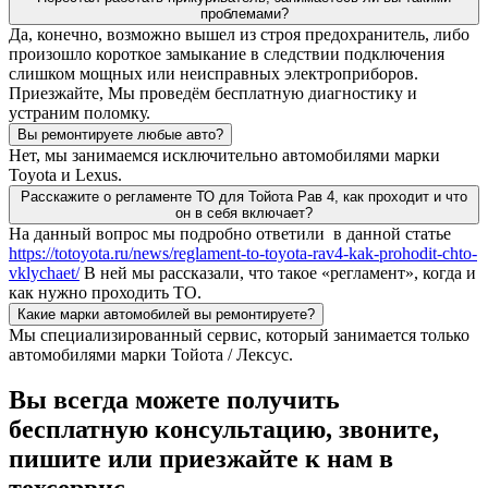
проблемами?
Да, конечно, возможно вышел из строя предохранитель, либо
произошло короткое замыкание в следствии подключения
слишком мощных или неисправных электроприборов.
Приезжайте, Мы проведём бесплатную диагностику и
устраним поломку.
Вы ремонтируете любые авто?
Нет, мы занимаемся исключительно автомобилями марки
Toyota и Lexus.
Расскажите о регламенте ТО для Тойота Рав 4, как проходит и что
он в себя включает?
На данный вопрос мы подробно ответили в данной статье
https://totoyota.ru/news/reglament-to-toyota-rav4-kak-prohodit-chto-
vklychaet/
В ней мы рассказали, что такое «регламент», когда и
как нужно проходить ТО.
Какие марки автомобилей вы ремонтируете?
Мы специализированный сервис, который занимается только
автомобилями марки Тойота / Лексус.
Вы всегда можете получить
бесплатную консультацию, звоните,
пишите или приезжайте к нам в