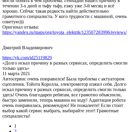
могли понять в чем проблема. Геннадий нашёл причину в
течении 3-х дней и тьфу тьфу, езжу уже 3-й месяц и всё
хорошо. Сейчас такая редкость найти действительно
грамотного специалиста. У кого трудности с машиной, очень
советую)))
Оригинал отзыва:
https://yandex.ru/maps/org/toyota_elektrik/123507283996/reviews/
Дмитрий Владимирович
https://vk.com/id25119829
«Долго искал причину в разных сервисах, определить смогли
только здесь»
11 марта 2021
Автосервис очень понравился! Была проблема с актуатором
сцепления, Тойота Королла, электромотор изжил себя. Долго
искал причину в разных сервисах, определить смогли только
здесь! Очень благодарен ребятам, все грамотно объяснили,
быстро заменили, теперь машина на ходу! Адаптация робота
очень понравилась, рекомендую! Не пожалеете! Если стоит
выбор какой сервис выбрать, выбирайте этот! Грамотные
специалисты!
1
2