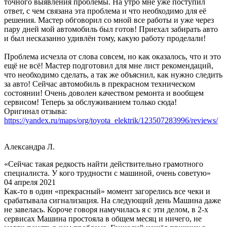
точного выявления проблемы. На утро мне уже поступил
ответ, с чем связана эта проблема и что необходимо для её
решения. Мастер обговорил со мной все работы и уже через
пару дней мой автомобиль был готов! Приехал забирать авто
и был несказанно удивлён тому, какую работу проделали!
Проблема исчезла от слова совсем, но как оказалось, что и это
ещё не всё! Мастер подготовил для мне лист рекомендаций,
что необходимо сделать, а так же объяснил, как нужно следить
за авто! Сейчас автомобиль в прекрасном техническом
состоянии! Очень доволен качеством ремонта и вообщем
сервисом! Теперь за обслуживанием только сюда!
Оригинал отзыва:
https://yandex.ru/maps/org/toyota_elektrik/123507283996/reviews/
Александра Л.
«Сейчас такая редкость найти действительно грамотного
специалиста. У кого трудности с машиной, очень советую»
04 апреля 2021
Как-то в один «прекрасный» момент загорелись все чеки и
срабатывала сигнализация. На следующий день Машина даже
не завелась. Короче говоря намучилась я с эти делом, в 2-х
сервисах Машина простояла в общем месяц и ничего, не